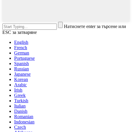
Натиснете enter за търсене или
ESC за затваряне
English
French
German
Portuguese
Spanish
Russian
Japanese
Korean
Arabic
Irish
Greek
Turkish
Italian
Danish
Romanian
Indonesian
Czech