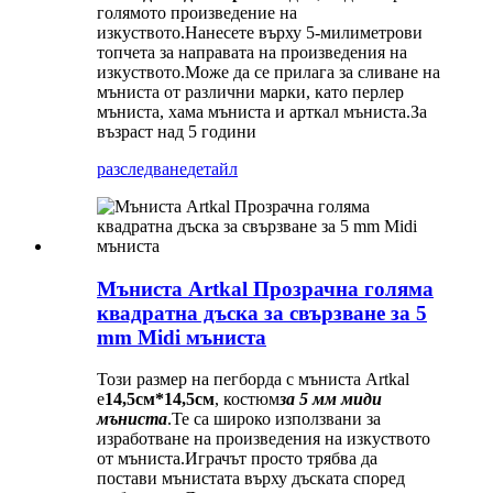
голямото произведение на
изкуството.Нанесете върху 5-милиметрови
топчета за направата на произведения на
изкуството.Може да се прилага за сливане на
мъниста от различни марки, като перлер
мъниста, хама мъниста и арткал мъниста.За
възраст над 5 години
разследване
детайл
Мъниста Artkal Прозрачна голяма
квадратна дъска за свързване за 5
mm Midi мъниста
Този размер на пегборда с мъниста Artkal
е
14,5см*14,5см
, костюм
за 5 мм миди
мъниста
.Те са широко използвани за
изработване на произведения на изкуството
от мъниста.Играчът просто трябва да
постави мънистата върху дъската според