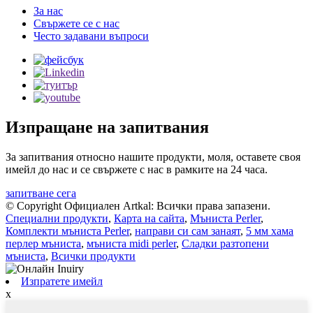
За нас
Свържете се с нас
Често задавани въпроси
Изпращане на запитвания
За запитвания относно нашите продукти, моля, оставете своя
имейл до нас и се свържете с нас в рамките на 24 часа.
запитване сега
© Copyright Официален Artkal: Всички права запазени.
Специални продукти
,
Карта на сайта
,
Мъниста Perler
,
Комплекти мъниста Perler
,
направи си сам занаят
,
5 мм хама
перлер мъниста
,
мъниста midi perler
,
Сладки разтопени
мъниста
,
Всички продукти
Изпратете имейл
x