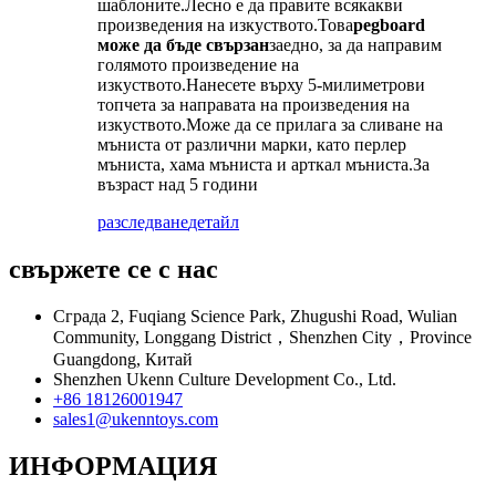
шаблоните.Лесно е да правите всякакви
произведения на изкуството.Това
pegboard
може да бъде свързан
заедно, за да направим
голямото произведение на
изкуството.Нанесете върху 5-милиметрови
топчета за направата на произведения на
изкуството.Може да се прилага за сливане на
мъниста от различни марки, като перлер
мъниста, хама мъниста и арткал мъниста.За
възраст над 5 години
разследване
детайл
свържете се с нас
Сграда 2, Fuqiang Science Park, Zhugushi Road, Wulian
Community, Longgang District，Shenzhen City，Province
Guangdong, Китай
Shenzhen Ukenn Culture Development Co., Ltd.
+86 18126001947
sales1@ukenntoys.com
ИНФОРМАЦИЯ