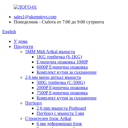
sales1@ukenntoys.com
Понеделник - Събота от 7:00 до 9:00 сутринта
English
У дома
Продукти
5MM Midi Artkal мъниста
1KG торбичка (S-1KG)
Единична опаковка 1000P
6000P Единична опаковка
Комплект кутия за съхранение
2,6 мм мини арткал мъниста
500G торбичка (C-500G)
2000P Единична опаковка
7500P Единична опаковка
Комплект кутия за съхранение
Пегборд
2,6 mm мъниста Pegboard
Пегборд с мъниста 5 мм
Строителен блок Artkal
6 мм деформиращ блок