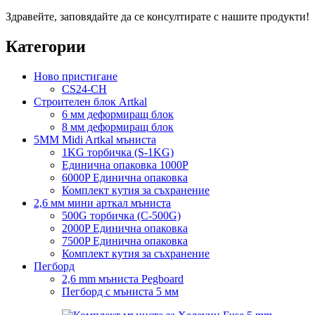
Здравейте, заповядайте да се консултирате с нашите продукти!
Категории
Ново пристигане
CS24-CH
Строителен блок Artkal
6 мм деформиращ блок
8 мм деформиращ блок
5MM Midi Artkal мъниста
1KG торбичка (S-1KG)
Единична опаковка 1000P
6000P Единична опаковка
Комплект кутия за съхранение
2,6 мм мини арткал мъниста
500G торбичка (C-500G)
2000P Единична опаковка
7500P Единична опаковка
Комплект кутия за съхранение
Пегборд
2,6 mm мъниста Pegboard
Пегборд с мъниста 5 мм