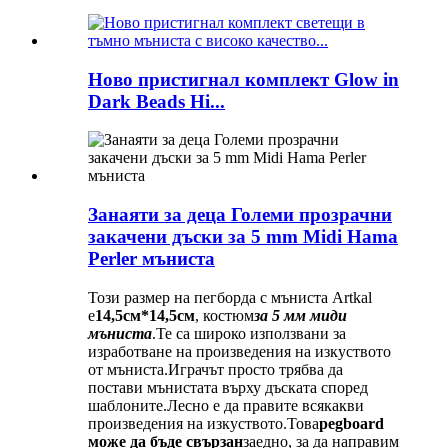
Ново пристигнал комплект Glow in
Dark Beads Hi...
Занаяти за деца Големи прозрачни
закачени дъски за 5 mm Midi Hama
Perler мъниста
Този размер на пегборда с мъниста Artkal
е
14,5см*14,5см
, костюм
за 5 мм миди
мъниста
.Те са широко използвани за
изработване на произведения на изкуството
от мъниста.Играчът просто трябва да
постави мънистата върху дъската според
шаблоните.Лесно е да правите всякакви
произведения на изкуството.Това
pegboard
може да бъде свързан
заедно, за да направим