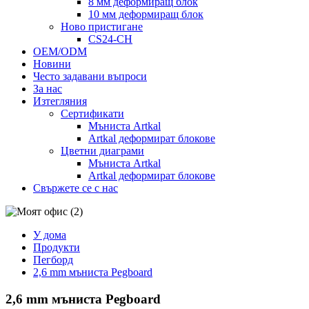
8 мм деформиращ блок
10 мм деформиращ блок
Ново пристигане
CS24-CH
OEM/ODM
Новини
Често задавани въпроси
За нас
Изтегляния
Сертификати
Мъниста Artkal
Artkal деформират блокове
Цветни диаграми
Мъниста Artkal
Artkal деформират блокове
Свържете се с нас
У дома
Продукти
Пегборд
2,6 mm мъниста Pegboard
2,6 mm мъниста Pegboard