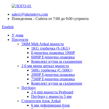
sales1@ukenntoys.com
Понеделник - Събота от 7:00 до 9:00 сутринта
English
У дома
Продукти
5MM Midi Artkal мъниста
1KG торбичка (S-1KG)
Единична опаковка 1000P
6000P Единична опаковка
Комплект кутия за съхранение
2,6 мм мини арткал мъниста
500G торбичка (C-500G)
2000P Единична опаковка
7500P Единична опаковка
Комплект кутия за съхранение
Пегборд
2,6 mm мъниста Pegboard
Пегборд с мъниста 5 мм
Строителен блок Artkal
6 мм деформиращ блок