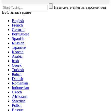
Натиснете enter за търсене или
ESC за затваряне
English
French
German
Portuguese
Spanish
Russian
Japanese
Korean
Arabic
Irish
Greek
Turkish
Italian
Danish
Romanian
Indonesian
Czech
Afrikaans
Swedish
Polish
Basque