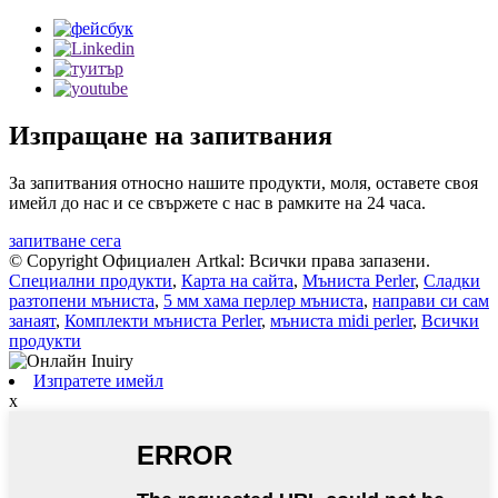
Изпращане на запитвания
За запитвания относно нашите продукти, моля, оставете своя
имейл до нас и се свържете с нас в рамките на 24 часа.
запитване сега
© Copyright Официален Artkal: Всички права запазени.
Специални продукти
,
Карта на сайта
,
Мъниста Perler
,
Сладки
разтопени мъниста
,
5 мм хама перлер мъниста
,
направи си сам
занаят
,
Комплекти мъниста Perler
,
мъниста midi perler
,
Всички
продукти
Изпратете имейл
x