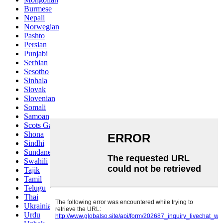
Burmese
Nepali
Norwegian
Pashto
Persian
Punjabi
Serbian
Sesotho
Sinhala
Slovak
Slovenian
Somali
Samoan
Scots Gaelic
Shona
Sindhi
Sundanese
Swahili
Tajik
Tamil
Telugu
Thai
Ukrainian
Urdu