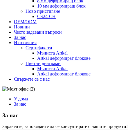
8 мм деформиращ блок
10 мм деформиращ блок
Ново пристигане
CS24-CH
OEM/ODM
Новини
Често задавани въпроси
За нас
Изтегляния
Сертификати
Мъниста Artkal
Artkal деформират блокове
Цветни диаграми
Мъниста Artkal
Artkal деформират блокове
Свържете се с нас
У дома
За нас
За нас
Здравейте, заповядайте да се консултирате с нашите продукти!