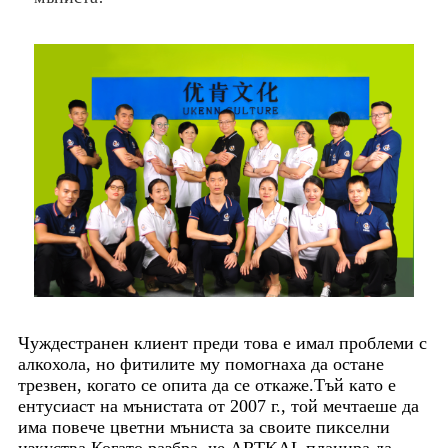
Чуждестранен клиент преди това е имал проблеми с
алкохола, но фитилите му помогнаха да остане
трезвен, когато се опита да се откаже.Тъй като е
ентусиаст на мънистата от 2007 г., той мечтаеше да
има повече цветни мъниста за своите пикселни
изкуства.Когато разбра, че ARTKAL планира да