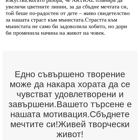
увеличи цветните линии, за да сбъдне мечтата си,
той беше по-радостен от дете – живо свидетелство
за нашата страст към мънистата.Страстта към
мънистата не само би задоволила хобито, но дори
би променила начина на живот на човек.
Едно съвършено творение
може да накара хората да се
чувстват удовлетворени и
завършени.Вашето търсене е
нашата мотивация.Сбъднете
мечтите си!Живей творчески
живот!