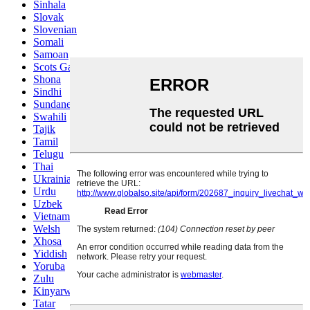
Sinhala
Slovak
Slovenian
Somali
Samoan
Scots Gaelic
Shona
Sindhi
Sundanese
Swahili
Tajik
Tamil
Telugu
Thai
Ukrainian
Urdu
Uzbek
Vietnamese
Welsh
Xhosa
Yiddish
Yoruba
Zulu
Kinyarwanda
Tatar