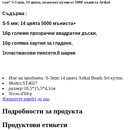
сам“ S-5 mm, 14 цвята, комплект кутии от 5000 мъниста Artkal.
Съдържа :
S-5 мм; 14 цвята 5000 мъниста+
1бр големи прозрачни квадратни дъски,
1бр голяма хартия за гладене,
1
пластмасови пинсети,
6 шарки
Име на продукта :
S-5mm 14 цвята Artkal Beads Set кутии.
Модел:
ST4027
размер:
18,5*15,5*4,1см
Тегло:
450гр
Изпратете имейл до нас
Подробности за продукта
Продуктови етикети