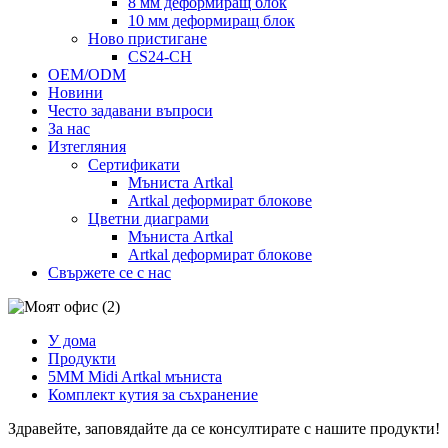
8 мм деформиращ блок
10 мм деформиращ блок
Ново пристигане
CS24-CH
OEM/ODM
Новини
Често задавани въпроси
За нас
Изтегляния
Сертификати
Мъниста Artkal
Artkal деформират блокове
Цветни диаграми
Мъниста Artkal
Artkal деформират блокове
Свържете се с нас
У дома
Продукти
5MM Midi Artkal мъниста
Комплект кутия за съхранение
Здравейте, заповядайте да се консултирате с нашите продукти!